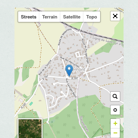
Streets
Terrain
Satellite
Topo
+
−