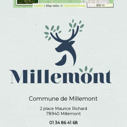
300 m
Leaflet
| Map data: ©
OpenStreetMap
Commune de Millemont
2 place Maurice Richard
78940 Millemont
01 34 86 41 68