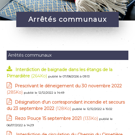
Arrêtés communaux
Arrêtés communaux
Interdiction de baignade dans les étangs de la
Pimardière
(264Ko)
publié le 07/08/2026 à 09:13
Prescrivant le déneigement du 30 novembre 2022
(285Ko)
publié le 12/12/2022 à 14:49
Désignation d'un correspondant incendie et secours
du 23 septembre 2022
(128Ko)
publié le 12/12/2022 à 15:02
Rezo Pouce 15 septembre 2021
(133Ko)
publié le
06/07/2022 à 14:29
Interdiction de circulation du Chemin du Cimetière