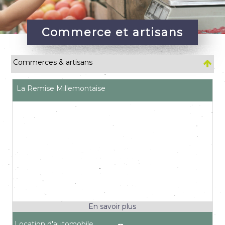
Commerce et artisans
Commerces & artisans
La Remise Millemontaise
Location d'automobile