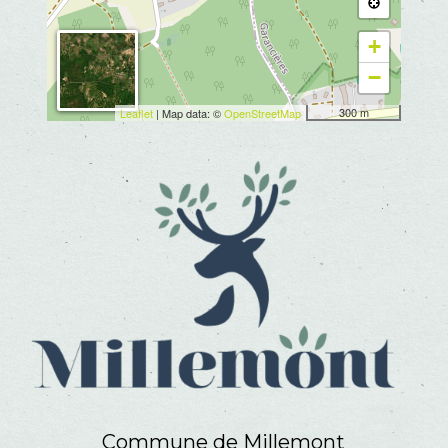
+
−
300 m
Leaflet
| Map data: ©
OpenStreetMap
Commune de Millemont