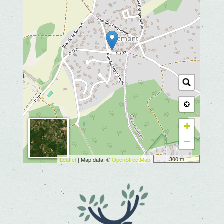
+
−
300 m
Leaflet
| Map data: ©
OpenStreetMap