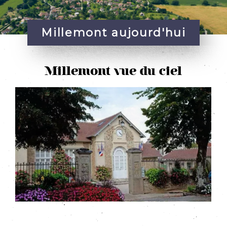
Millemont aujourd'hui
Millemont vue du ciel
Mill