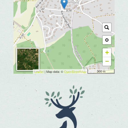
+
−
300 m
Leaflet
| Map data: ©
OpenStreetMap